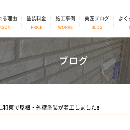
れる理由
塗装料金
施工事例
美匠ブログ
よく
ASON
PRICE
WORKS
BLOG
ブログ
二和東で屋根・外壁塗装が着工しました‼