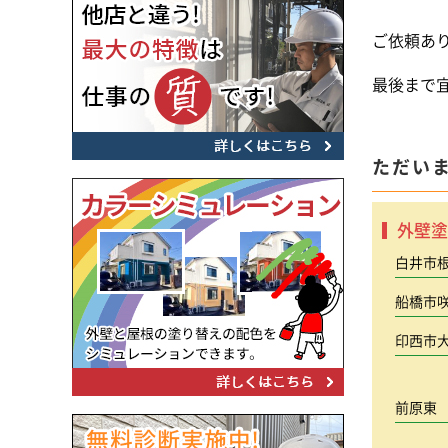
ご依頼あ
最後まで
ただい
外壁塗
白井市
船橋市
印西市
前原東