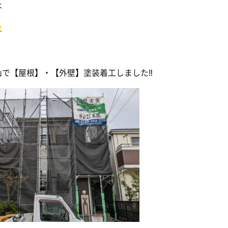
は
山で【屋根】・【外壁】塗装着工しました‼