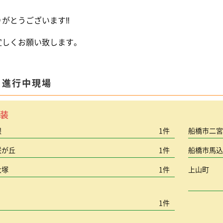
りがとうございます‼
宜しくお願い致します。
ま進行中現場
装
根
1件
船橋市二
咲が丘
1件
船橋市馬
大塚
1件
上山町
1件