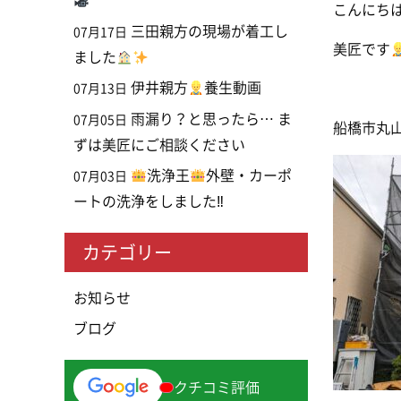
こんにち
三田親方の現場が着工し
07月17日
美匠です
ました
伊井親方
養生動画
07月13日
雨漏り？と思ったら… ま
07月05日
船橋市丸
ずは美匠にご相談ください
洗浄王
外壁・カーポ
07月03日
ートの洗浄をしました‼
カテゴリー
お知らせ
ブログ
クチコミ評価