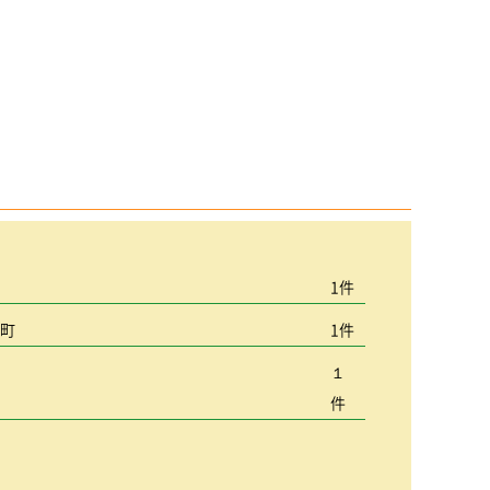
宮
1件
込町
1件
１
件