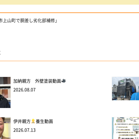
橋市上山町で胴差し劣化部補修」
事
加納親方 外壁塗装動画
2026.08.07
伊井親方
養生動画
2026.07.13