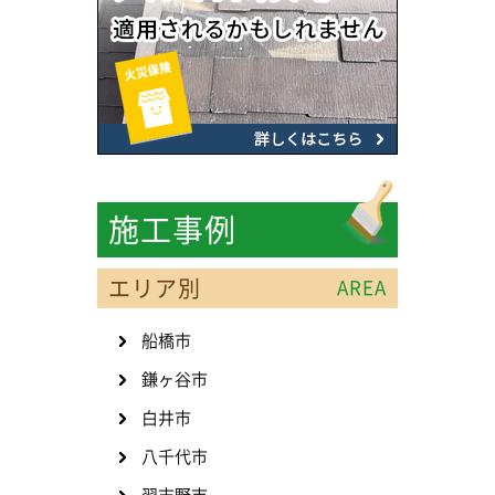
施工事例
エリア別
AREA
船橋市
鎌ヶ谷市
白井市
八千代市