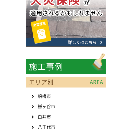
施工事例
エリア別
AREA
船橋市
鎌ヶ谷市
白井市
八千代市