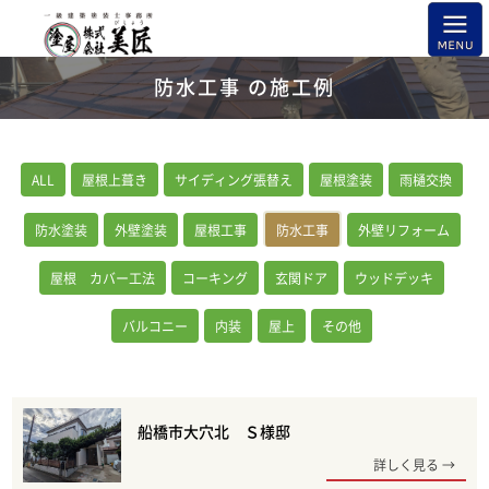
防水工事 の施工例
ALL
屋根上葺き
サイディング張替え
屋根塗装
雨樋交換
防水塗装
外壁塗装
屋根工事
防水工事
外壁リフォーム
屋根 カバー工法
コーキング
玄関ドア
ウッドデッキ
バルコニー
内装
屋上
その他
船橋市大穴北 Ｓ様邸
詳しく見る