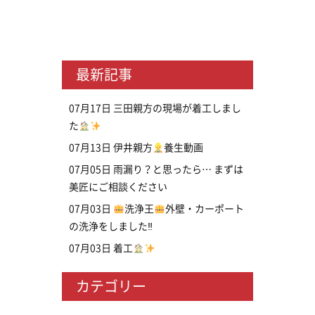
最新記事
07月17日
三田親方の現場が着工しまし
た
07月13日
伊井親方
養生動画
07月05日
雨漏り？と思ったら… まずは
美匠にご相談ください
07月03日
洗浄王
外壁・カーポート
の洗浄をしました‼
07月03日
着工
カテゴリー