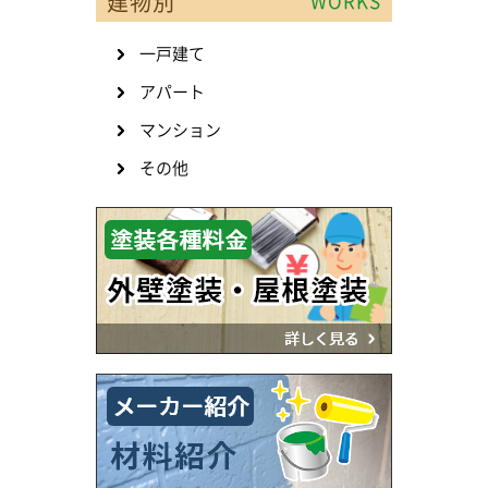
建物別
WORKS
一戸建て
アパート
マンション
その他