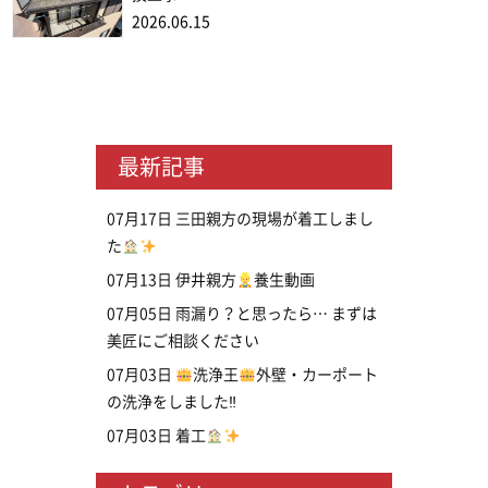
2026.06.15
最新記事
07月17日
三田親方の現場が着工しまし
た
07月13日
伊井親方
養生動画
07月05日
雨漏り？と思ったら… まずは
美匠にご相談ください
07月03日
洗浄王
外壁・カーポート
の洗浄をしました‼
07月03日
着工