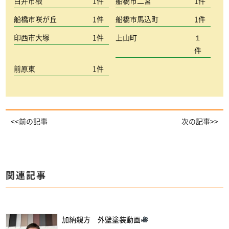
白井市根
1件
船橋市二宮
1件
船橋市咲が丘
1件
船橋市馬込町
1件
印西市大塚
1件
上山町
１
件
前原東
1件
<<前の記事
次の記事>>
関連記事
加納親方 外壁塗装動画