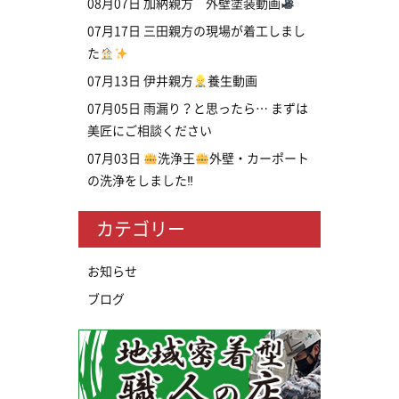
08月07日
加納親方 外壁塗装動画
07月17日
三田親方の現場が着工しまし
た
07月13日
伊井親方
養生動画
07月05日
雨漏り？と思ったら… まずは
美匠にご相談ください
07月03日
洗浄王
外壁・カーポート
の洗浄をしました‼
カテゴリー
お知らせ
ブログ