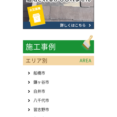
施工事例
エリア別
AREA
船橋市
鎌ヶ谷市
白井市
八千代市
習志野市