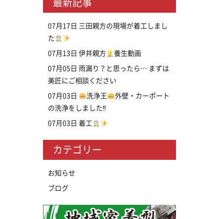
最新記事
07月17日
三田親方の現場が着工しまし
た
07月13日
伊井親方
養生動画
07月05日
雨漏り？と思ったら… まずは
美匠にご相談ください
07月03日
洗浄王
外壁・カーポート
の洗浄をしました‼
07月03日
着工
カテゴリー
お知らせ
ブログ