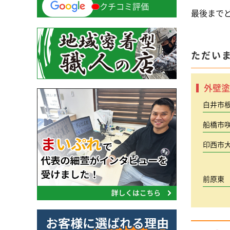
クチコミ評価
最後まで
ただい
外壁塗
白井市
船橋市
印西市
前原東