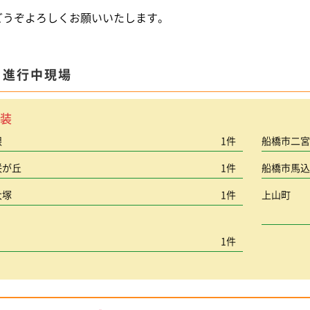
どうぞよろしくお願いいたします。
ま進行中現場
装
根
1件
船橋市二
咲が丘
1件
船橋市馬
大塚
1件
上山町
1件