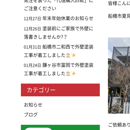
発注を装った「代理購入詐欺」に
皆様こん
ご注意ください
船橋市夏
年末年始休業のお知らせ
12月27日
塗装前にご家族で外壁に
12月26日
落書きしませんか?？
船橋市二和西で外壁塗装
01月31日
工事が着工しました
鎌ヶ谷市富岡で外壁塗装
01月24日
工事が着工しました
カテゴリー
お知らせ
ブログ
ご依頼あ