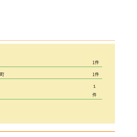
宮
1件
込町
1件
１
件