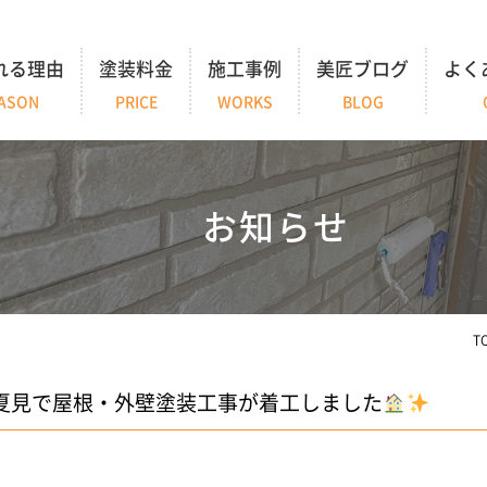
れる理由
塗装料金
施工事例
美匠ブログ
よく
ASON
PRICE
WORKS
BLOG
お知らせ
T
夏見で屋根・外壁塗装工事が着工しました