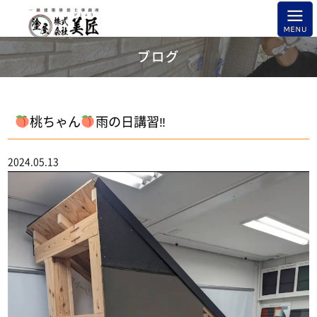
ブログ
桃ちゃん
雨の日講習‼
2024.05.13
動
画
プ
レ
ー
ヤ
ー