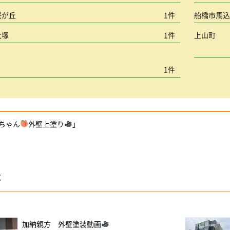
咲が丘
1件
船橋市馬
大塚
1件
上山町
1件
ちゃん
外壁上塗り
」
事
加納親方 外壁塗装動画