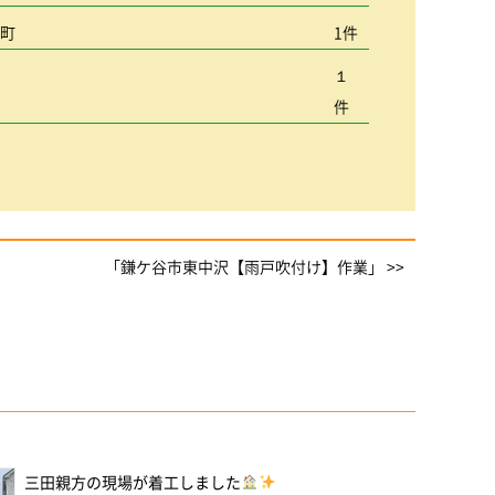
込町
1件
１
件
「鎌ケ谷市東中沢【雨戸吹付け】作業」 >>
三田親方の現場が着工しました