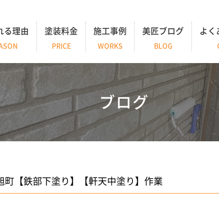
れる理由
塗装料金
施工事例
美匠ブログ
よく
ASON
PRICE
WORKS
BLOG
ブログ
旭町【鉄部下塗り】【軒天中塗り】作業