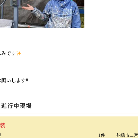
しみです
お願いします‼
ま進行中現場
装
根
1件
船橋市二