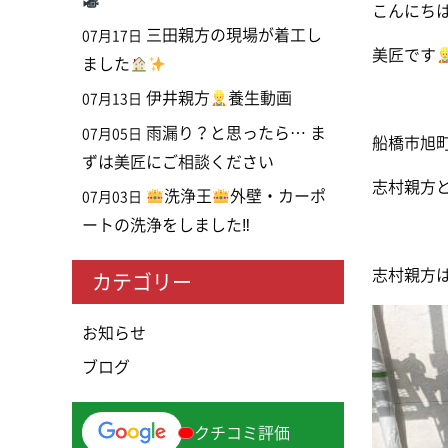
こんにち
三田親方の現場が着工し
07月17日
美匠です
ました
伊井親方
養生動画
07月13日
雨漏り？と思ったら… ま
07月05日
船橋市旭
ずは美匠にご相談ください
志村親方
洗浄王
外壁・カーポ
07月03日
ートの洗浄をしました‼
志村親方
カテゴリー
お知らせ
ブログ
クチコミ評価