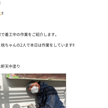
は
‼
町で着工中の作業をご紹介します。
と桃ちゃんの2人で本日は作業をしています‼
は軒天中塗り