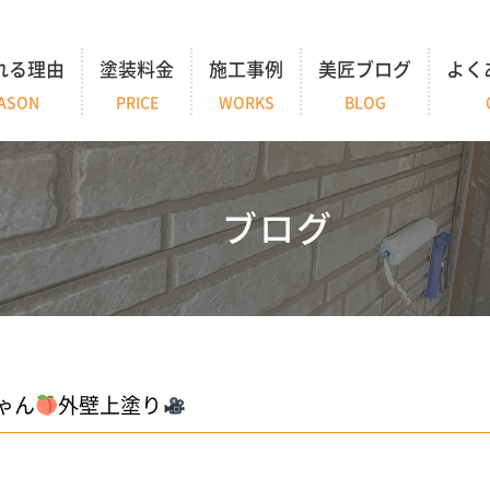
れる理由
塗装料金
施工事例
美匠ブログ
よく
ASON
PRICE
WORKS
BLOG
ブログ
ゃん
外壁上塗り