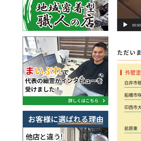
00:00
ただい
外壁塗
白井市
船橋市
印西市
前原東