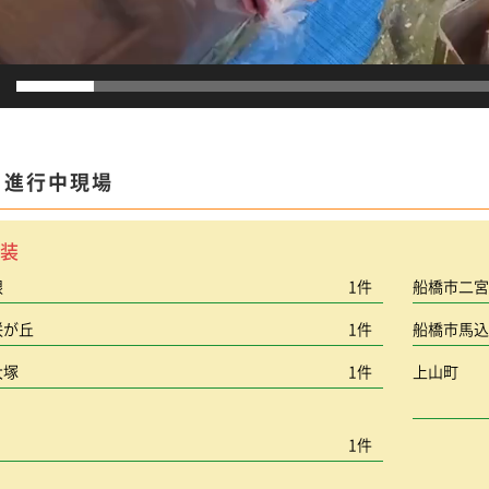
ま進行中現場
装
根
1件
船橋市二
咲が丘
1件
船橋市馬
大塚
1件
上山町
1件