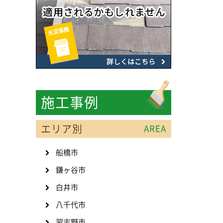
施工事例
エリア別
AREA
船橋市
鎌ヶ谷市
白井市
八千代市
習志野市