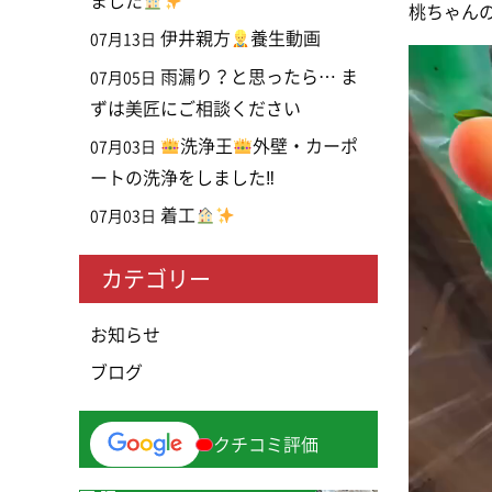
ました
桃ちゃん
伊井親方
養生動画
07月13日
動
雨漏り？と思ったら… ま
07月05日
画
ずは美匠にご相談ください
プ
洗浄王
外壁・カーポ
07月03日
レ
ートの洗浄をしました‼
ー
ヤ
着工
07月03日
ー
カテゴリー
お知らせ
ブログ
クチコミ評価