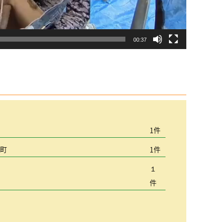
00:37
宮
1件
込町
1件
１
件