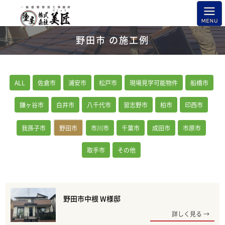
野田市 の施工例
ALL
佐倉市
浦安市
松戸市
現場見学可能物件
船橋市
鎌ヶ谷市
白井市
八千代市
習志野市
柏市
印西市
我孫子市
野田市
市川市
千葉市
成田市
市原市
取手市
その他
野田市中根 W様邸
詳しく見る