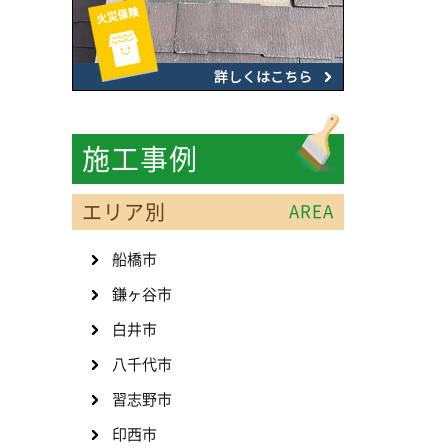
施工事例
エリア別
AREA
船橋市
鎌ヶ谷市
白井市
八千代市
習志野市
印西市