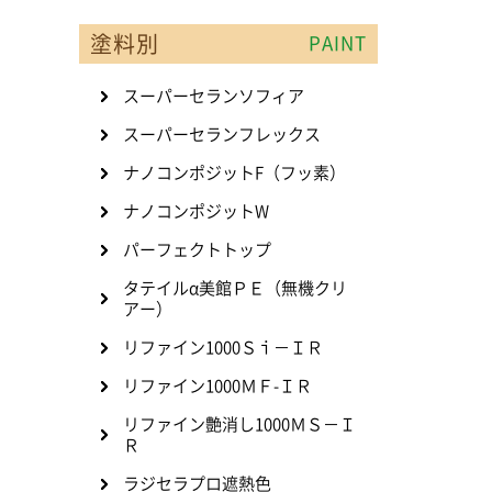
塗料別
PAINT
スーパーセランソフィア
スーパーセランフレックス
ナノコンポジットF（フッ素）
ナノコンポジットW
パーフェクトトップ
タテイルα美館ＰＥ（無機クリ
アー）
リファイン1000Ｓｉ－ＩＲ
リファイン1000ＭＦ-ＩＲ
リファイン艶消し1000ＭＳ－Ｉ
Ｒ
ラジセラプロ遮熱色