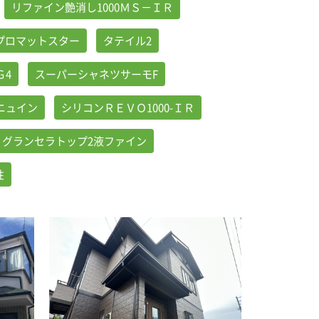
リファイン艶消し1000ＭＳ－ＩＲ
プロマットスター
タテイル2
Ｇ4
スーパーシャネツサーモF
ニュイン
シリコンＲＥＶＯ1000-ＩＲ
グランセラトップ2液ファイン
性