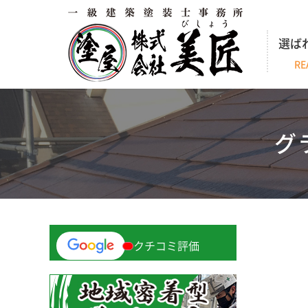
選ば
RE
グ
クチコミ評価