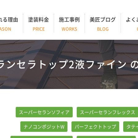
れる理由
塗装料金
施工事例
美匠ブログ
よく
ASON
PRICE
WORKS
BLOG
ランセラトップ2液ファイン 
スーパーセランソフィア
スーパーセランフレックス
ナノコンポジットW
パーフェクトトップ
タテ