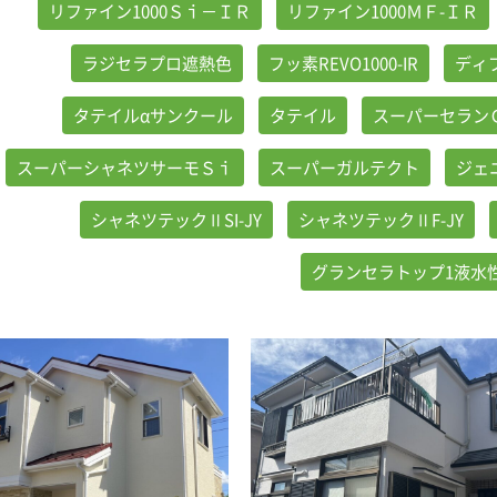
リファイン1000Ｓｉ－ＩＲ
リファイン1000ＭＦ-ＩＲ
ラジセラプロ遮熱色
フッ素REVO1000-IR
ディ
タテイルαサンクール
タテイル
スーパーセラン
スーパーシャネツサーモＳｉ
スーパーガルテクト
ジェ
シャネツテックⅡSI-JY
シャネツテックⅡF-JY
グランセラトップ1液水