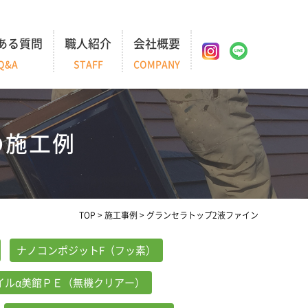
ある質問
職人紹介
会社概要
Q&A
STAFF
COMPANY
の施工例
TOP
>
施工事例
>
グランセラトップ2液ファイン
ナノコンポジットF（フッ素）
イルα美館ＰＥ（無機クリアー）