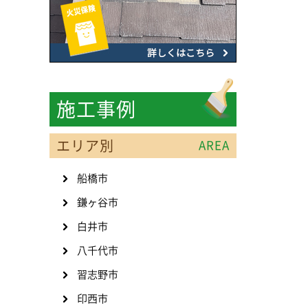
施工事例
エリア別
AREA
船橋市
鎌ヶ谷市
白井市
八千代市
習志野市
印西市