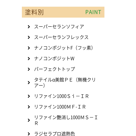
塗料別
PAINT
スーパーセランソフィア
スーパーセランフレックス
ナノコンポジットF（フッ素）
ナノコンポジットW
パーフェクトトップ
タテイルα美館ＰＥ（無機クリ
アー）
リファイン1000Ｓｉ－ＩＲ
リファイン1000ＭＦ-ＩＲ
リファイン艶消し1000ＭＳ－Ｉ
Ｒ
ラジセラプロ遮熱色