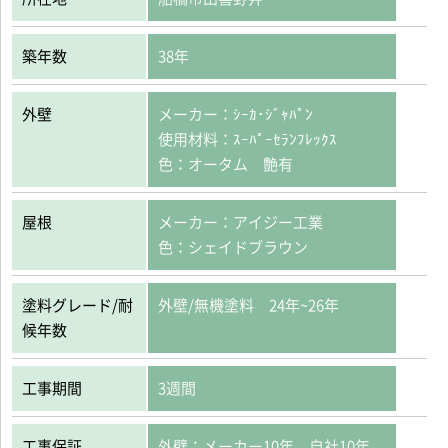
築年数
38年
外壁
メーカー：ｼｰｶ･ｼﾞｬﾊﾟﾝ
使用材料：ｽｰﾊﾟｰｾﾗﾝﾌﾚｯｸｽ
色：オータム 艶有
屋根
メーカー：アイジー工業
色：シェイドブラウン
塗料グレード/耐
外壁/無機塗料 24年~26年
候年数
工事期間
3週間
工事保証
外壁：メーカー10年、自社10年