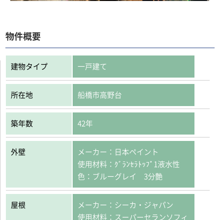
物件概要
建物タイプ
一戸建て
所在地
船橋市高野台
築年数
42年
外壁
メーカー：日本ペイント
使用材料：ｸﾞﾗﾝｾﾗﾄｯﾌﾟ1液水性
色：ブルーグレイ 3分艶
屋根
メーカー：シーカ・ジャパン
使用材料：スーパーセランソフィ