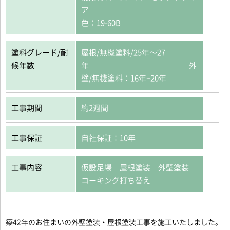
ア
色：19-60B
塗料グレード/耐
屋根/無機塗料/25年〜27
候年数
年 外
壁/無機塗料：16年~20年
工事期間
約2週間
工事保証
自社保証：10年
工事内容
仮設足場 屋根塗装 外壁塗装
コーキング打ち替え
築42年のお住まいの外壁塗装・屋根塗装工事を施工いたしました。