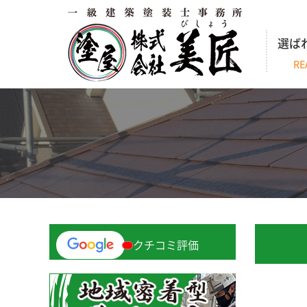
選ば
RE
クチコミ評価