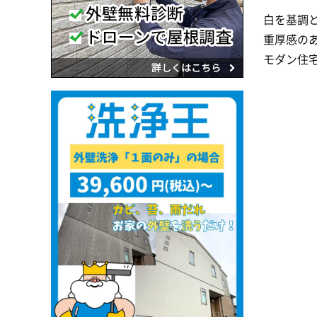
白を基調
重厚感の
モダン住