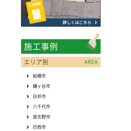
施工事例
エリア別
AREA
船橋市
鎌ヶ谷市
白井市
八千代市
習志野市
印西市