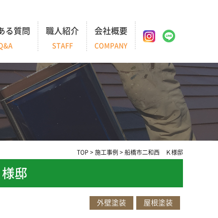
ある質問
職人紹介
会社概要
Q&A
STAFF
COMPANY
TOP
>
施工事例
>
船橋市二和西 Ｋ様邸
Ｋ様邸
外壁塗装
屋根塗装