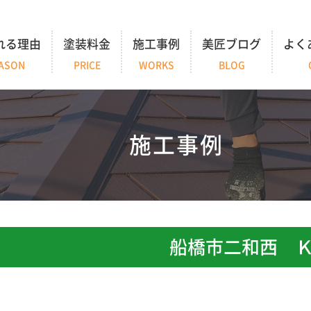
れる理由
塗装料金
施工事例
美匠ブログ
よく
ASON
PRICE
WORKS
BLOG
施工事例
船橋市二和西 