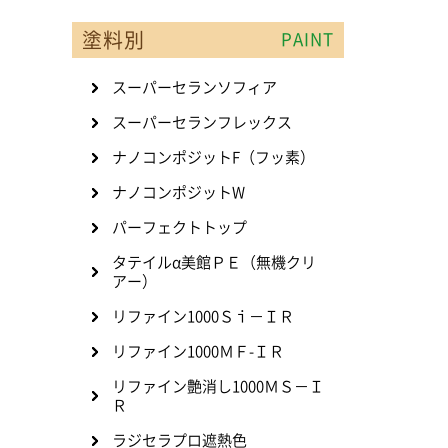
塗料別
PAINT
スーパーセランソフィア
スーパーセランフレックス
ナノコンポジットF（フッ素）
ナノコンポジットW
パーフェクトトップ
タテイルα美館ＰＥ（無機クリ
アー）
リファイン1000Ｓｉ－ＩＲ
リファイン1000ＭＦ-ＩＲ
リファイン艶消し1000ＭＳ－Ｉ
Ｒ
ラジセラプロ遮熱色