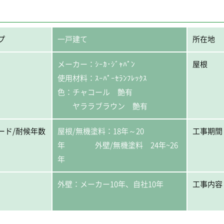
プ
一戸建て
所在地
メーカー：ｼｰｶ･ｼﾞｬﾊﾟﾝ
屋根
使用材料：ｽｰﾊﾟｰｾﾗﾝﾌﾚｯｸｽ
色：チャコール 艶有
ヤララブラウン 艶有
ード/耐候年数
屋根/無機塗料：18年～20
工事期間
年 外壁/無機塗料 24年~26
年
外壁：メーカー10年、自社10年
工事内容