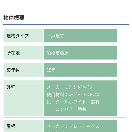
物件概要
建物タイプ
一戸建て
所在地
船橋市藤原
築年数
15年
外壁
メーカー：ｼｰｶ･ｼﾞｬﾊﾟﾝ
使用材料：ｽｰﾊﾟｰｾﾗﾝﾌﾚｯｸｽ
色：クールホワイト 艶有
ニンバス 艶有
屋根
メーカー：プレマテックス