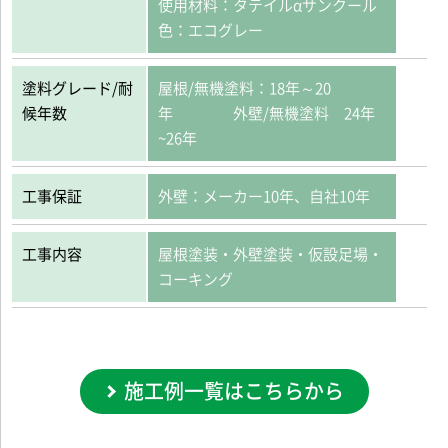
使用材料：タテイルαサンクール
色：エコグレー
塗料グレード/耐
屋根/無機塗料：18年～20
候年数
年 外壁/無機塗料 24年
~26年
工事保証
外壁：メーカー10年、自社10年
工事内容
屋根塗装・外壁塗装・仮設足場・
コーキング
施工例一覧はこちらから