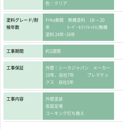
色：クリア
塗料グレード/耐
ﾀｲﾙα美館 無機塗料 18-～20
候年数
年 ｽｰﾊﾟｰｾﾗﾝﾌﾚｯｸｽ/無機
塗料 24年~26年
工事期間
約2週間
工事保証
外壁：シーカジャパン メーカー
10年、自社7年 プレマテッ
クス 自社5年
工事内容
外壁塗装
仮設足場
コーキング打ち換え