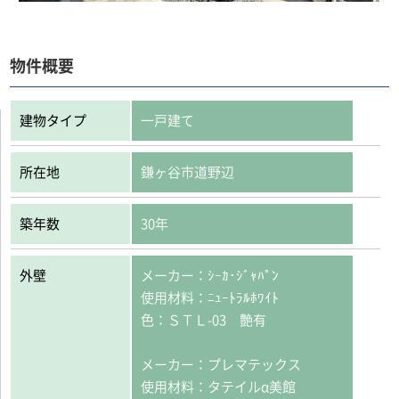
物件概要
建物タイプ
一戸建て
所在地
鎌ヶ谷市道野辺
築年数
30年
外壁
メーカー：ｼｰｶ･ｼﾞｬﾊﾟﾝ
使用材料：ﾆｭｰﾄﾗﾙﾎﾜｲﾄ
色：ＳＴＬ-03 艶有
メーカー：プレマテックス
使用材料：タテイルα美館