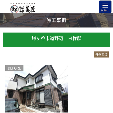
施工事例
鎌ヶ谷市道野辺 Ｈ様邸
外壁塗装
BEFORE