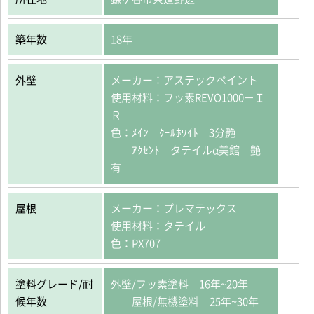
築年数
18年
外壁
メーカー：アステックペイント
使用材料：フッ素REVO1000－Ｉ
Ｒ
色：ﾒｲﾝ ｸｰﾙﾎﾜｲﾄ 3分艶
ｱｸｾﾝﾄ タテイルα美館 艶
有
屋根
メーカー：プレマテックス
使用材料：タテイル
色：PX707
塗料グレード/耐
外壁/フッ素塗料 16年~20年
候年数
屋根/無機塗料 25年~30年