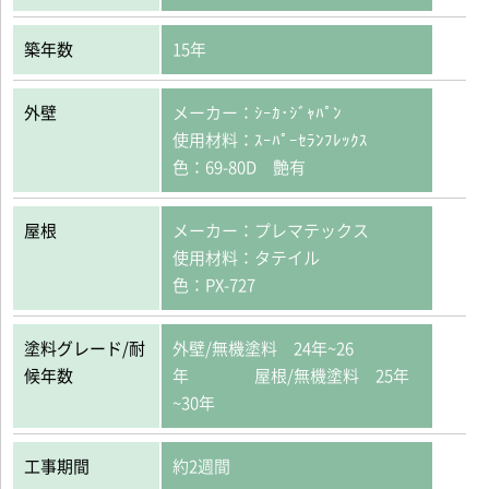
築年数
15年
外壁
メーカー：ｼｰｶ･ｼﾞｬﾊﾟﾝ
使用材料：ｽｰﾊﾟｰｾﾗﾝﾌﾚｯｸｽ
色：69-80D 艶有
屋根
メーカー：プレマテックス
使用材料：タテイル
色：PX-727
塗料グレード/耐
外壁/無機塗料 24年~26
候年数
年 屋根/無機塗料 25年
~30年
工事期間
約2週間