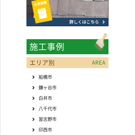
施工事例
エリア別
AREA
船橋市
鎌ヶ谷市
白井市
八千代市
習志野市
印西市