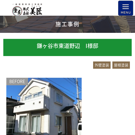
施工事例
鎌ヶ谷市東道野辺 I様邸
外壁塗装
屋根塗装
BEFORE