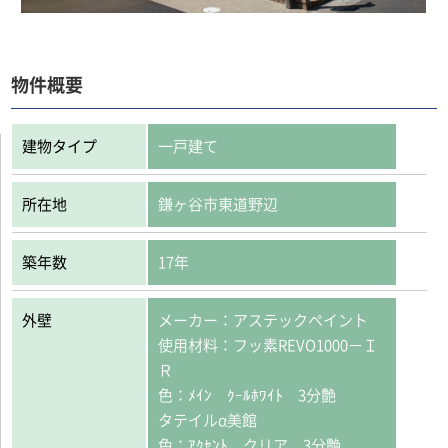
物件概要
建物タイプ
一戸建て
所在地
鎌ヶ谷市東道野辺
築年数
17年
外壁
メーカー：アステックペイント
使用材料：フッ素REVO1000－Ｉ
Ｒ
色：ﾒｲﾝ ｸｰﾙﾎﾜｲﾄ 3分艶
タテイルα美館
色：ｱｸｾﾝﾄ クリア 3分艶