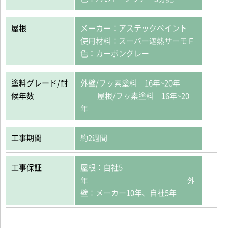
屋根
メーカー：アステックペイント
使用材料：スーパー遮熱サーモＦ
色：カーボングレー
塗料グレード/耐
外壁/フッ素塗料 16年~20年
候年数
屋根/フッ素塗料 16年~20
年
工事期間
約2週間
工事保証
屋根：自社5
年 外
壁：メーカー10年、自社5年