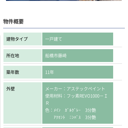
物件概要
建物タイプ
一戸建て
所在地
船橋市藤崎
築年数
11年
外壁
メーカー：アステックペイント
使用材料：フッ素REVO1000－Ｉ
Ｒ
色：ﾒｲﾝ ｶﾞﾙｸﾞﾚｰ 3分艶
ｱｸｾﾝﾄ ﾆﾝﾊﾞｽ 3分艶