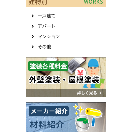
建物別
WORKS
一戸建て
アパート
マンション
その他