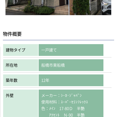
物件概要
建物タイプ
一戸建て
所在地
船橋市東船橋
築年数
12年
外壁
メーカー：ｼｰｶ･ｼﾞｬﾊﾟﾝ
使用材料：ｽｰﾊﾟｰｾﾗﾝﾌﾚｯｸｽ
色：ﾒｲﾝ 17-80Ｄ 半艶
ｱｸｾﾝﾄ Ｎ-90 半艶