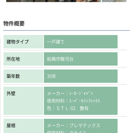
物件概要
建物タイプ
一戸建て
所在地
船橋市駿河台
築年数
35年
外壁
メーカー：ｼｰｶ･ｼﾞｬﾊﾟﾝ
使用材料：ｽｰﾊﾟｰｾﾗﾝﾌﾚｯｸｽ
色：ＳＴＬ-02 艶有
屋根
メーカー：プレマテックス
使用材料：タテイル