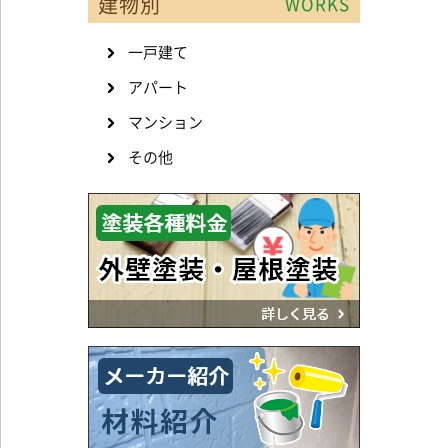
建物別
WORKS
一戸建て
アパート
マンション
その他