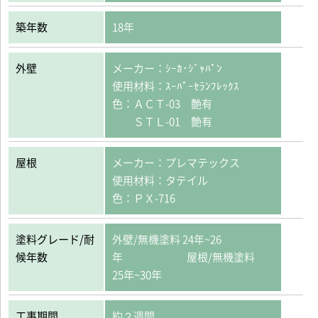
築年数
18年
外壁
メーカー：ｼｰｶ･ｼﾞｬﾊﾟﾝ
使用材料：ｽｰﾊﾟｰｾﾗﾝﾌﾚｯｸｽ
色：ＡＣＴ-03 艶有
ＳＴＬ-01 艶有
屋根
メーカー：プレマテックス
使用材料：タテイル
色：ＰＸ-716
塗料グレード/耐
外壁/無機塗料 24年~26
候年数
年 屋根/無機塗料
25年~30年
工事期間
約２週間