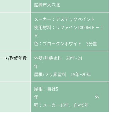
船橋市大穴北
メーカー：アステックペイント
使用材料：リファイン1000ＭＦ－Ｉ
Ｒ
色：ブロークンホワイト 3分艶
ード/耐候年数
外壁/無機塗料 20年~24
年
屋根/フッ素塗料 18年~20年
屋根：自社5
年 外
壁：メーカー10年、自社5年