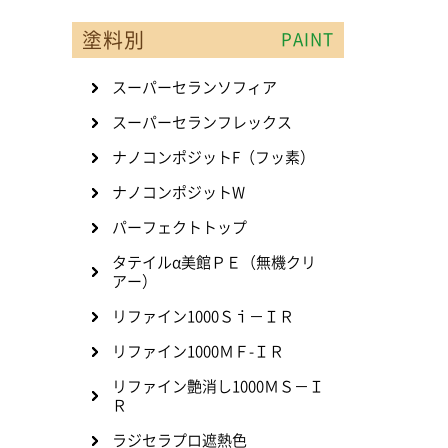
塗料別
PAINT
スーパーセランソフィア
スーパーセランフレックス
ナノコンポジットF（フッ素）
ナノコンポジットW
パーフェクトトップ
タテイルα美館ＰＥ（無機クリ
アー）
リファイン1000Ｓｉ－ＩＲ
リファイン1000ＭＦ-ＩＲ
リファイン艶消し1000ＭＳ－Ｉ
Ｒ
ラジセラプロ遮熱色