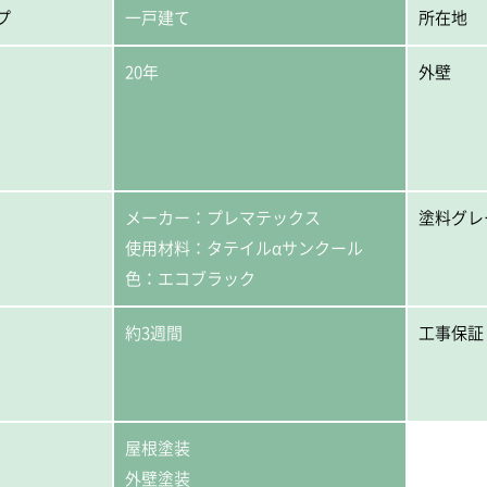
プ
一戸建て
所在地
20年
外壁
メーカー：プレマテックス
塗料グレ
使用材料：タテイルαサンクール
色：エコブラック
約3週間
工事保証
屋根塗装
外壁塗装