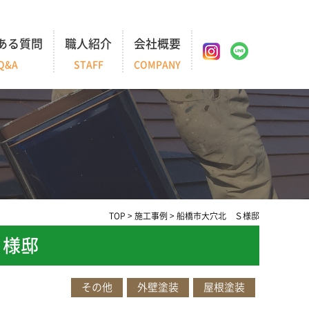
ある質問
職人紹介
会社概要
Q&A
STAFF
COMPANY
TOP
>
施工事例
>
船橋市大穴北 Ｓ様邸
Ｓ様邸
その他
外壁塗装
屋根塗装