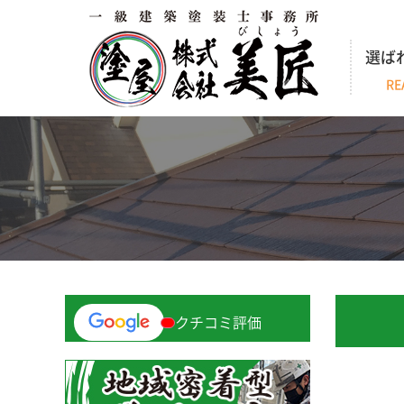
選ば
RE
クチコミ評価