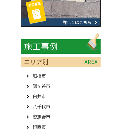
施工事例
エリア別
AREA
船橋市
鎌ヶ谷市
白井市
八千代市
習志野市
印西市