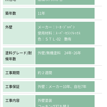
築年数
11年
外壁
メーカー：ｼｰｶ･ｼﾞｬﾊﾟﾝ
使用材料：ｽｰﾊﾟｰｾﾗﾝﾌﾚｯｸｽ
色：ＳＴＬ-02 艶有
塗料グレード/耐
外壁/無機塗料 24年~26年
候年数
工事期間
約２週間
工事保証
外壁：メーカー10年、自社7年
工事内容
外壁塗装
コーキング打ち替え