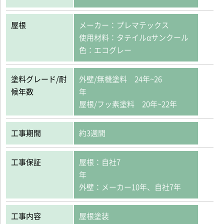
屋根
メーカー：プレマテックス
使用材料：タテイルαサンクール
色：エコグレー
塗料グレード/耐
外壁/無機塗料 24年~26
候年数
年
屋根/フッ素塗料 20年~22年
工事期間
約3週間
工事保証
屋根：自社7
外壁：メーカー10年、自社7年
工事内容
屋根塗装