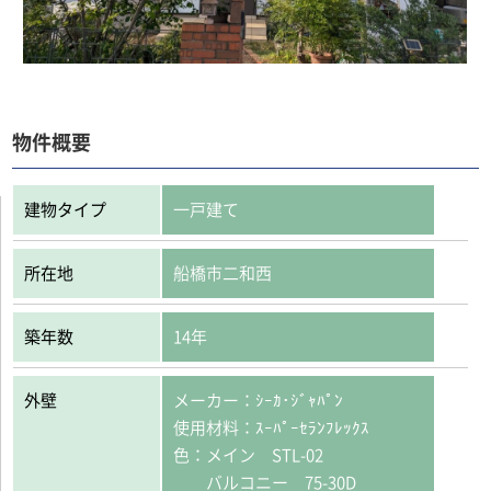
物件概要
建物タイプ
一戸建て
所在地
船橋市二和西
築年数
14年
外壁
メーカー：ｼｰｶ･ｼﾞｬﾊﾟﾝ
使用材料：ｽｰﾊﾟｰｾﾗﾝﾌﾚｯｸｽ
色：メイン STL-02
バルコニー 75-30D