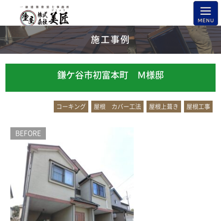
施工事例
鎌ケ谷市初富本町 Ｍ様邸
コーキング
屋根 カバー工法
屋根上葺き
屋根工事
BEFORE