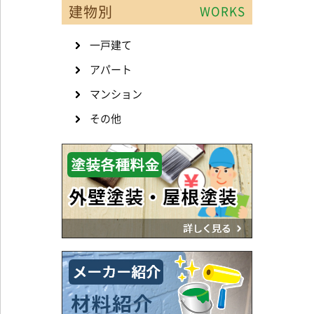
建物別
WORKS
一戸建て
アパート
マンション
その他