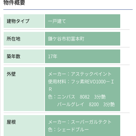
物件概要
建物タイプ
一戸建て
所在地
鎌ケ谷市初富本町
築年数
17年
外壁
メーカー：アステックペイント
使用材料：フッ素REVO1000－Ｉ
Ｒ
色：ニンバス 8082 3分艶
パールグレイ 8200 3分艶
屋根
メーカー：スーパーガルテクト
色：シェードブルー