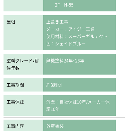
2F N-85
屋根
上葺き工事
メーカー：アイジー工業
使用材料：スーパーガルテクト
色：シェイドブルー
塗料グレード/耐
無機塗料24年~26年
候年数
工事期間
約3週間
工事保証
外壁：自社保証10年/メーカー保
証10年
工事内容
外壁塗装