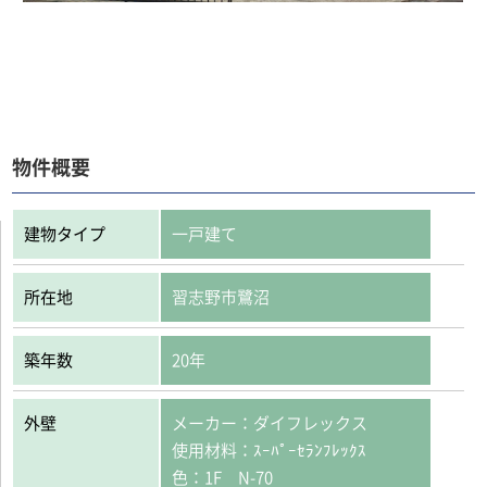
物件概要
建物タイプ
一戸建て
所在地
習志野市鷺沼
築年数
20年
外壁
メーカー：ダイフレックス
使用材料：ｽｰﾊﾟｰｾﾗﾝﾌﾚｯｸｽ
色：1F N-70