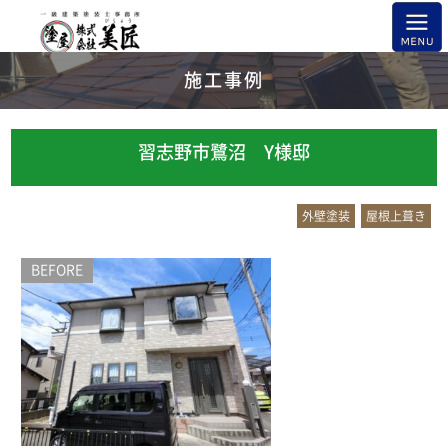
施工事例
習志野市鷺沼 Y様邸
外壁塗装
屋根上葺き
BEFORE