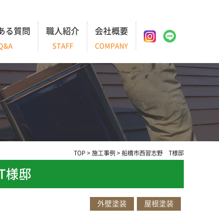
ある質問
職人紹介
会社概要
Q&A
STAFF
COMPANY
TOP
>
施工事例
>
船橋市西習志野 T様邸
T様邸
外壁塗装
屋根塗装