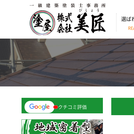
選ば
RE
クチコミ評価