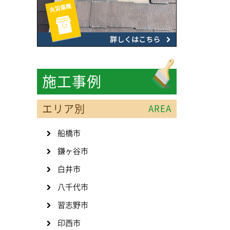
施工事例
エリア別
AREA
船橋市
鎌ヶ谷市
白井市
八千代市
習志野市
印西市