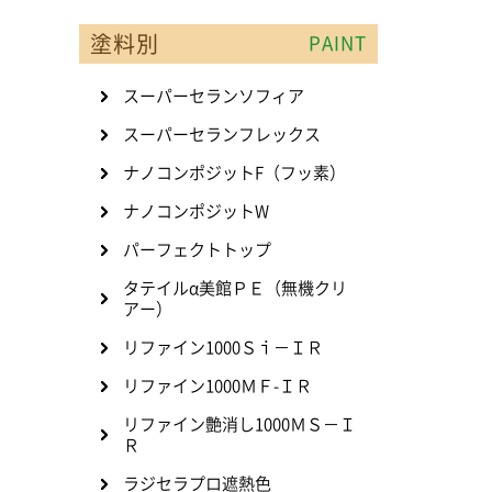
塗料別
PAINT
スーパーセランソフィア
スーパーセランフレックス
ナノコンポジットF（フッ素）
ナノコンポジットW
パーフェクトトップ
タテイルα美館ＰＥ（無機クリ
アー）
リファイン1000Ｓｉ－ＩＲ
リファイン1000ＭＦ-ＩＲ
リファイン艶消し1000ＭＳ－Ｉ
Ｒ
ラジセラプロ遮熱色