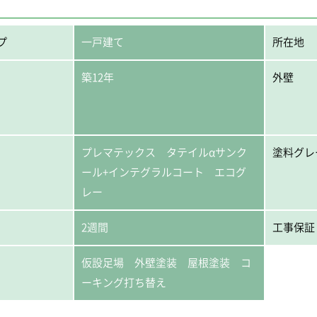
プ
一戸建て
所在地
築12年
外壁
プレマテックス タテイルαサンク
塗料グレ
ール+インテグラルコート エコグ
レー
2週間
工事保証
仮設足場 外壁塗装 屋根塗装 コ
ーキング打ち替え