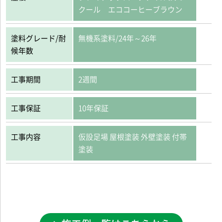
クール エココーヒーブラウン
塗料グレード/耐
無機系塗料/24年～26年
候年数
工事期間
2週間
工事保証
10年保証
工事内容
仮設足場 屋根塗装 外壁塗装 付帯
塗装