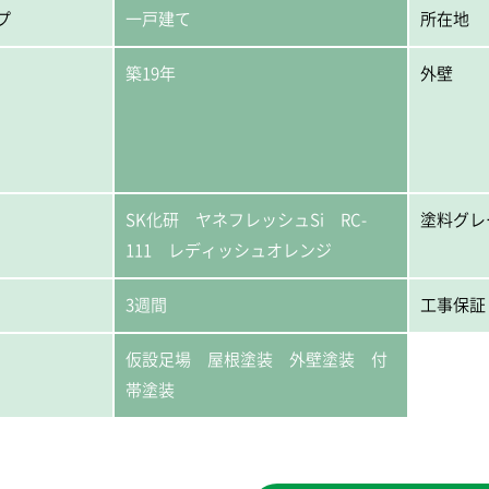
プ
一戸建て
所在地
築19年
外壁
SK化研 ヤネフレッシュSi RC-
塗料グレ
111 レディッシュオレンジ
3週間
工事保証
仮設足場 屋根塗装 外壁塗装 付
帯塗装