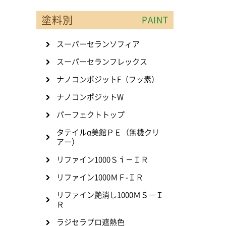
塗料別
PAINT
スーパーセランソフィア
スーパーセランフレックス
ナノコンポジットF（フッ素）
ナノコンポジットW
パーフェクトトップ
タテイルα美館ＰＥ（無機クリ
アー）
リファイン1000Ｓｉ－ＩＲ
リファイン1000ＭＦ-ＩＲ
リファイン艶消し1000ＭＳ－Ｉ
Ｒ
ラジセラプロ遮熱色