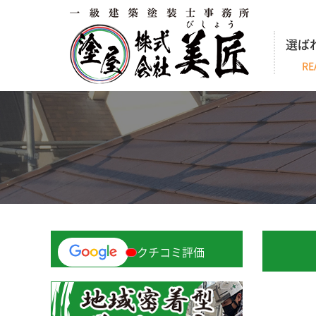
選ば
RE
クチコミ評価