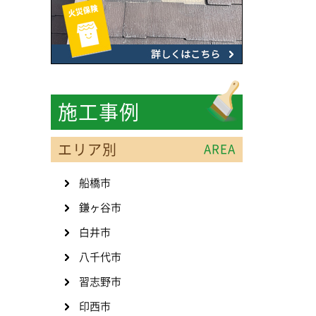
施工事例
エリア別
AREA
船橋市
鎌ヶ谷市
白井市
八千代市
習志野市
印西市