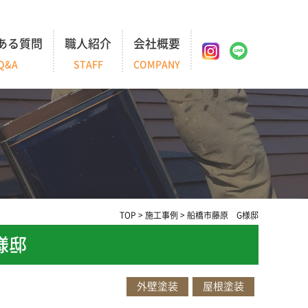
ある質問
職人紹介
会社概要
Q&A
STAFF
COMPANY
TOP
>
施工事例
>
船橋市藤原 G様邸
様邸
外壁塗装
屋根塗装