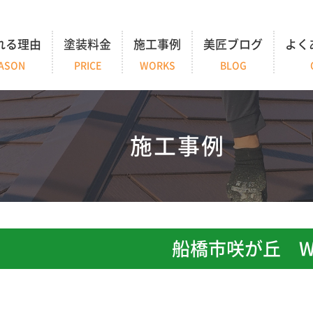
れる理由
塗装料金
施工事例
美匠ブログ
よく
ASON
PRICE
WORKS
BLOG
施工事例
船橋市咲が丘 