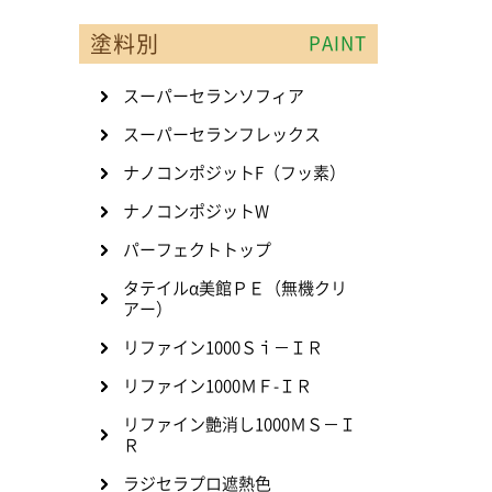
塗料別
PAINT
スーパーセランソフィア
スーパーセランフレックス
ナノコンポジットF（フッ素）
ナノコンポジットW
パーフェクトトップ
タテイルα美館ＰＥ（無機クリ
アー）
リファイン1000Ｓｉ－ＩＲ
リファイン1000ＭＦ-ＩＲ
リファイン艶消し1000ＭＳ－Ｉ
Ｒ
ラジセラプロ遮熱色