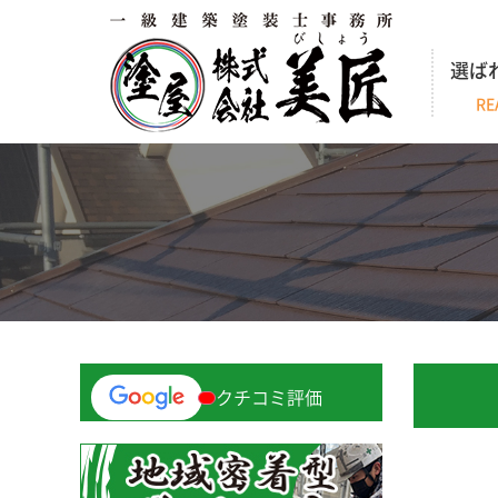
選ば
RE
クチコミ評価