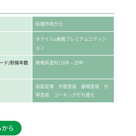
船橋市咲が丘
タテイルα美館プレミアムエディシ
ョン
ード/耐候年数
無機系塗料/18年～20年
仮設足場 外壁塗装 屋根塗装 付
帯塗装 コーキング打ち替え
らから