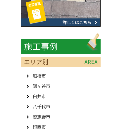
施工事例
エリア別
AREA
船橋市
鎌ヶ谷市
白井市
八千代市
習志野市
印西市