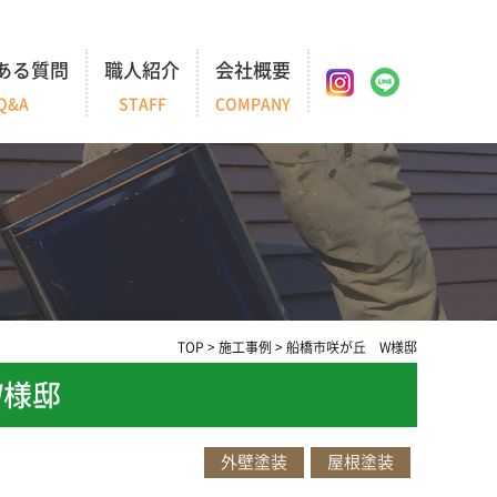
ある質問
職人紹介
会社概要
Q&A
STAFF
COMPANY
TOP
>
施工事例
>
船橋市咲が丘 W様邸
W様邸
外壁塗装
屋根塗装