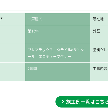
プ
一戸建て
所在地
築13年
外壁
プレマテックス タテイルαサンク
塗料グレ
ール エコディープグレー
2週間
工事内容
施工例一覧はこち