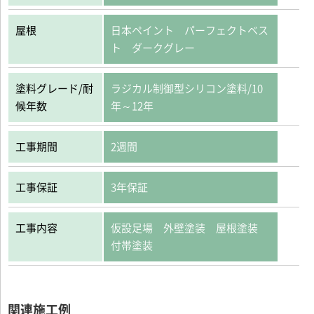
屋根
日本ペイント パーフェクトベス
ト ダークグレー
塗料グレード/耐
ラジカル制御型シリコン塗料/10
候年数
年～12年
工事期間
2週間
工事保証
3年保証
工事内容
仮設足場 外壁塗装 屋根塗装
付帯塗装
関連施工例