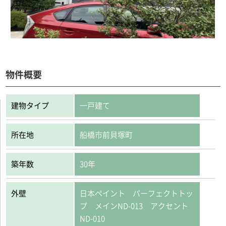
物件概要
建物タイプ
一戸建て
所在地
船橋市前貝塚町
築年数
30年
外壁
日本ペイント パーフェクトトッ
プ メインND-013 アクセント
ND-010