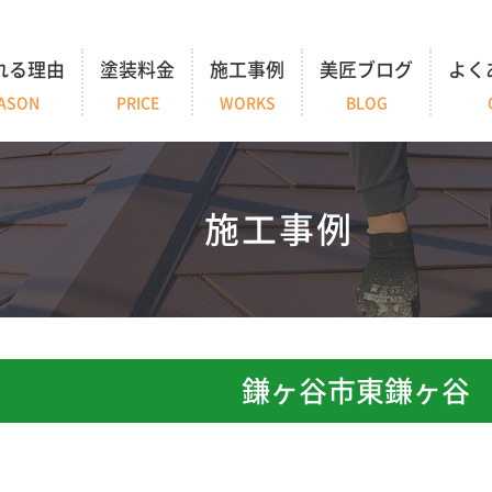
れる理由
塗装料金
施工事例
美匠ブログ
よく
ASON
PRICE
WORKS
BLOG
施工事例
鎌ヶ谷市東鎌ヶ谷