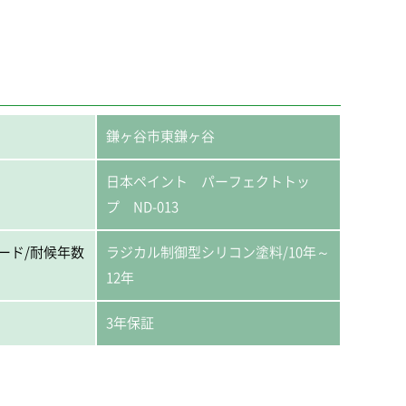
鎌ヶ谷市東鎌ヶ谷
日本ペイント パーフェクトトッ
プ ND-013
ード/耐候年数
ラジカル制御型シリコン塗料/10年～
12年
3年保証