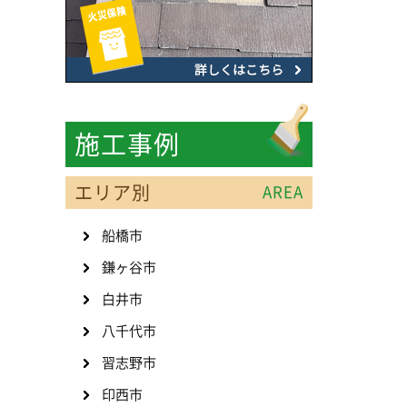
施工事例
エリア別
AREA
船橋市
鎌ヶ谷市
白井市
八千代市
習志野市
印西市