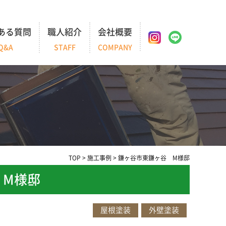
ある質問
職人紹介
会社概要
Q&A
STAFF
COMPANY
TOP
>
施工事例
>
鎌ヶ谷市東鎌ヶ谷 M様邸
 M様邸
屋根塗装
外壁塗装