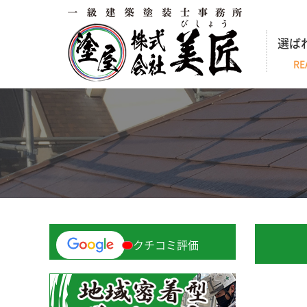
選ば
RE
クチコミ評価