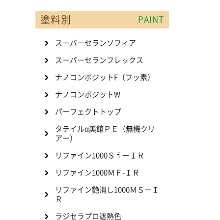
塗料別
PAINT
スーパーセランソフィア
スーパーセランフレックス
ナノコンポジットF（フッ素）
ナノコンポジットW
パーフェクトトップ
タテイルα美館ＰＥ（無機クリ
アー）
リファイン1000Ｓｉ－ＩＲ
リファイン1000ＭＦ-ＩＲ
リファイン艶消し1000ＭＳ－Ｉ
Ｒ
ラジセラプロ遮熱色