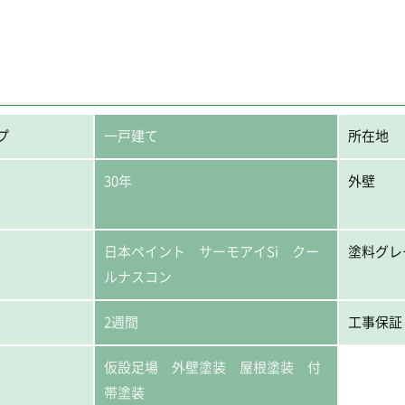
プ
一戸建て
所在地
30年
外壁
日本ペイント サーモアイSi クー
塗料グレ
ルナスコン
2週間
工事保証
仮設足場 外壁塗装 屋根塗装 付
帯塗装