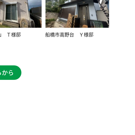
山 Ｔ様邸
船橋市高野台 Ｙ様邸
らから