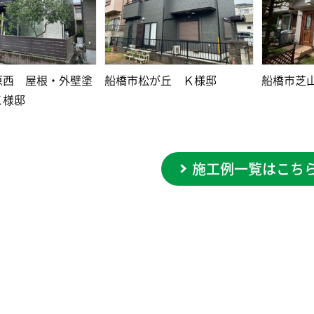
原西 屋根・外壁塗
船橋市松が丘 Ｋ様邸
船橋市芝
Ｋ様邸
施工例一覧はこち