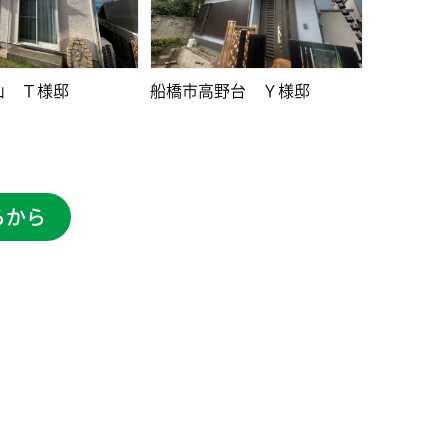
山 Ｔ様邸
船橋市高野台 Ｙ様邸
らから