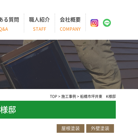
ある質問
職人紹介
会社概要
Q&A
STAFF
COMPANY
TOP
>
施工事例
>
船橋市坪井東 K様邸
K様邸
屋根塗装
外壁塗装