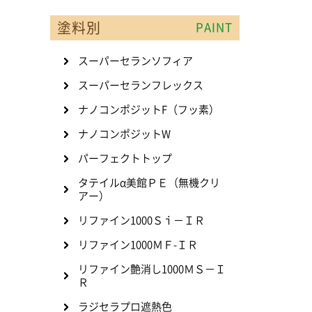
塗料別
PAINT
スーパーセランソフィア
スーパーセランフレックス
ナノコンポジットF（フッ素）
ナノコンポジットW
パーフェクトトップ
タテイルα美館ＰＥ（無機クリ
アー）
リファイン1000Ｓｉ－ＩＲ
リファイン1000ＭＦ-ＩＲ
リファイン艶消し1000ＭＳ－Ｉ
Ｒ
ラジセラプロ遮熱色