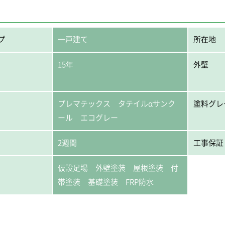
プ
一戸建て
所在地
15年
外壁
プレマテックス タテイルαサンク
塗料グレ
ール エコグレー
2週間
工事保証
仮設足場 外壁塗装 屋根塗装 付
帯塗装 基礎塗装 FRP防水