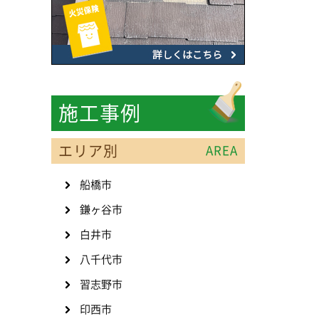
施工事例
エリア別
AREA
船橋市
鎌ヶ谷市
白井市
八千代市
習志野市
印西市