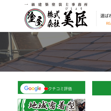
選ば
RE
クチコミ評価