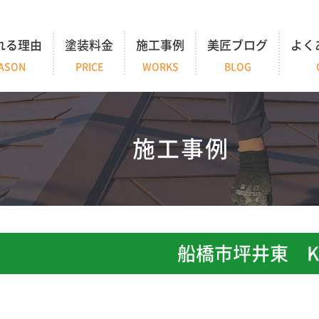
れる理由
塗装料金
施工事例
美匠ブログ
よく
ASON
PRICE
WORKS
BLOG
施工事例
船橋市坪井東 