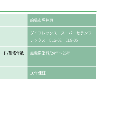
船橋市坪井東
ダイフレックス スーパーセランフ
レックス ELG-02 ELG-05
ード/耐候年数
無機系塗料/24年〜26年
10年保証