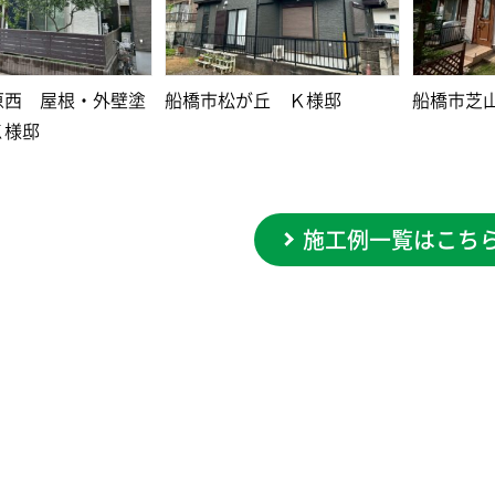
原西 屋根・外壁塗
船橋市松が丘 Ｋ様邸
船橋市芝
Ｋ様邸
施工例一覧はこち