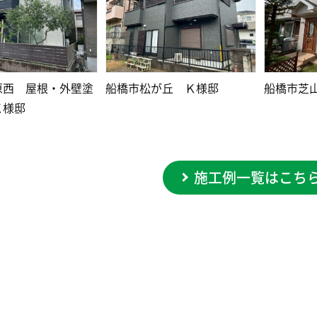
原西 屋根・外壁塗
船橋市松が丘 Ｋ様邸
船橋市芝
Ｋ様邸
施工例一覧はこち