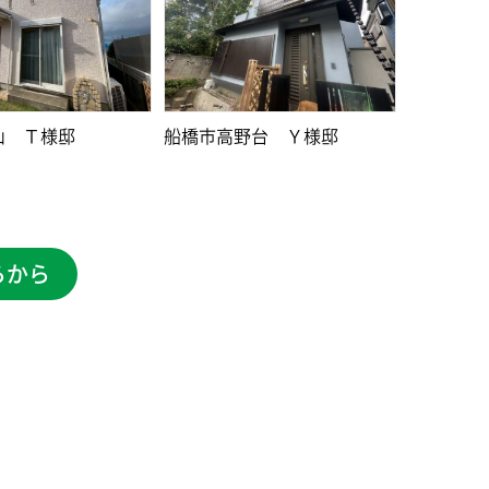
山 Ｔ様邸
船橋市高野台 Ｙ様邸
らから