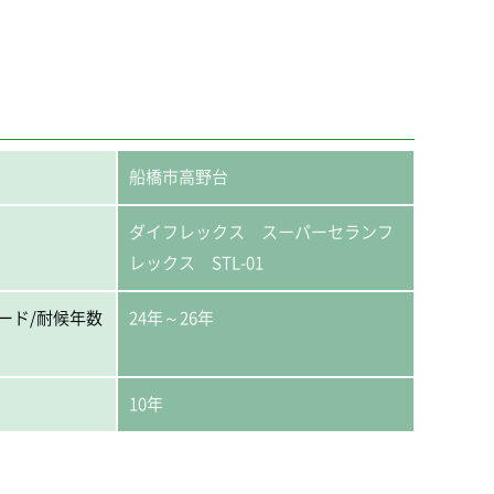
船橋市高野台
ダイフレックス スーパーセランフ
レックス STL-01
ード/耐候年数
24年～26年
10年