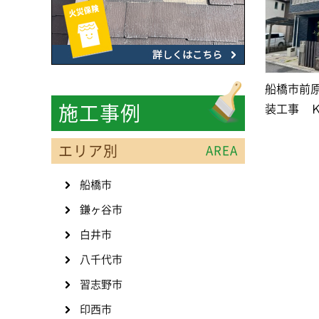
船橋市前
装工事 
施工事例
エリア別
AREA
船橋市
鎌ヶ谷市
白井市
八千代市
習志野市
印西市