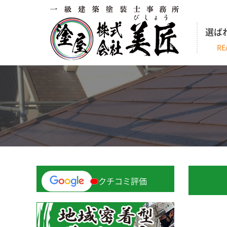
選ば
RE
クチコミ評価