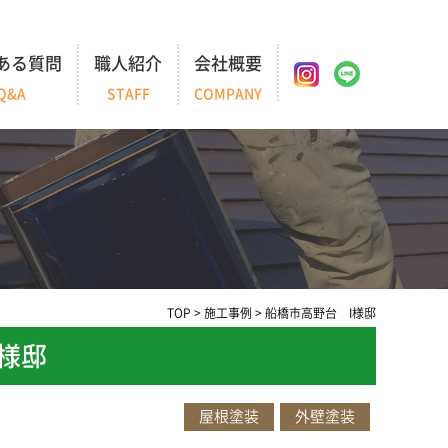
ある質問
職人紹介
会社概要
Q&A
STAFF
COMPANY
TOP
>
施工事例
>
船橋市高野台 I様邸
様邸
屋根塗装
外壁塗装