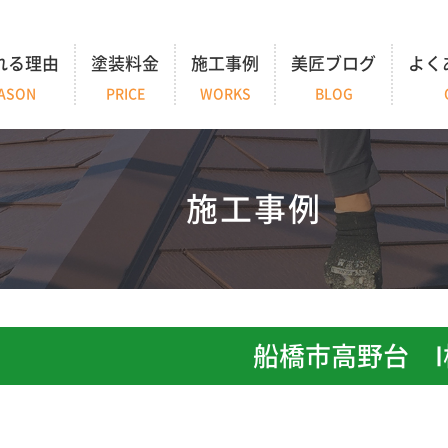
れる理由
塗装料金
施工事例
美匠ブログ
よく
ASON
PRICE
WORKS
BLOG
施工事例
船橋市高野台 I