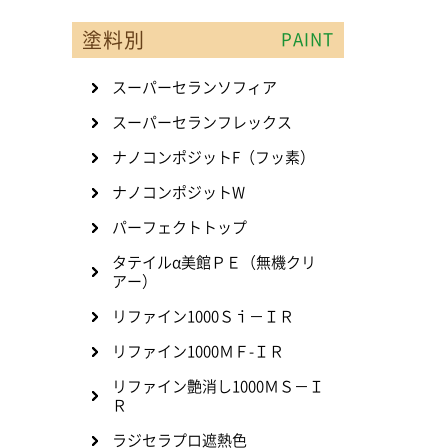
塗料別
PAINT
スーパーセランソフィア
スーパーセランフレックス
ナノコンポジットF（フッ素）
ナノコンポジットW
パーフェクトトップ
タテイルα美館ＰＥ（無機クリ
アー）
リファイン1000Ｓｉ－ＩＲ
リファイン1000ＭＦ-ＩＲ
リファイン艶消し1000ＭＳ－Ｉ
Ｒ
ラジセラプロ遮熱色