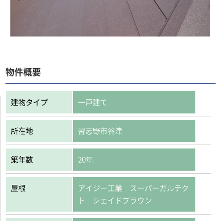
物件概要
建物タイプ
一戸建て
所在地
習志野市谷津
築年数
20年
屋根
アイジー工業 スーパーガルテク
ト シェイドブラウン