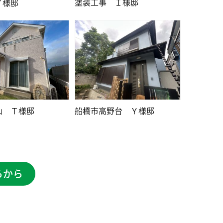
塗装工事 Ｉ様邸
Ｙ様邸
山 Ｔ様邸
船橋市高野台 Ｙ様邸
らから