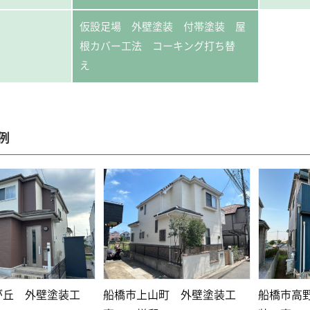
仮設足場 外壁塗装 付帯塗装 屋
根カバー工法 コーキング打ち替
え
例
が丘 外壁塗装工
船橋市上山町 外壁塗装工
船橋市高