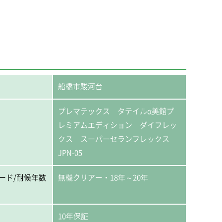
船橋市駿河台
プレマテックス タテイルα美館プ
レミアムエディション ダイフレッ
クス スーパーセランフレックス
JPN-05
ード/耐候年数
無機クリアー・18年～20年
10年保証