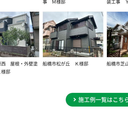
事 Ｍ様邸
装工事 
原西 屋根・外壁塗
船橋市松が丘 Ｋ様邸
船橋市芝
Ｋ様邸
施工例一覧はこち