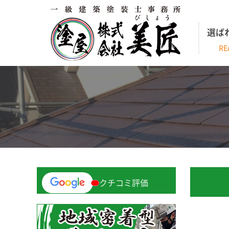
選ば
RE
クチコミ評価