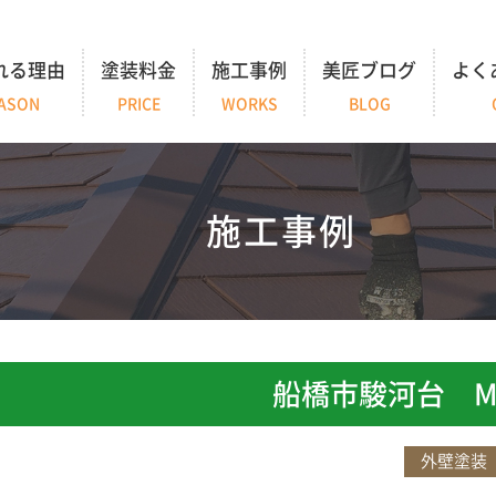
れる理由
塗装料金
施工事例
美匠ブログ
よく
ASON
PRICE
WORKS
BLOG
施工事例
船橋市駿河台 
外壁塗装