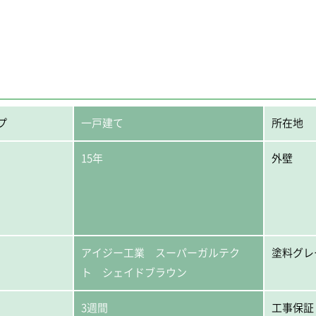
プ
一戸建て
所在地
15年
外壁
アイジー工業 スーパーガルテク
塗料グレ
ト シェイドブラウン
3週間
工事保証