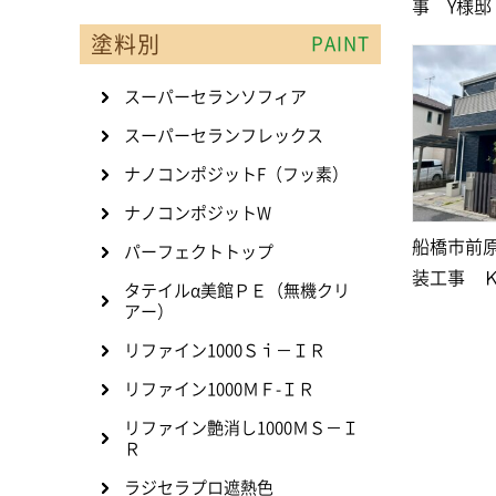
事 Y様邸
塗料別
PAINT
スーパーセランソフィア
スーパーセランフレックス
ナノコンポジットF（フッ素）
ナノコンポジットW
船橋市前
パーフェクトトップ
装工事 
タテイルα美館ＰＥ（無機クリ
アー）
リファイン1000Ｓｉ－ＩＲ
リファイン1000ＭＦ-ＩＲ
リファイン艶消し1000ＭＳ－Ｉ
Ｒ
ラジセラプロ遮熱色