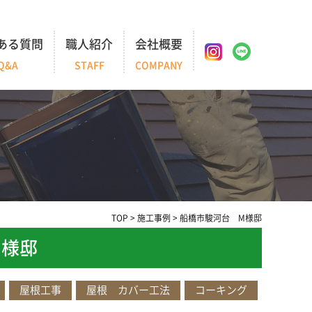
ある質問
職人紹介
会社概要
Q&A
STAFF
COMPANY
TOP
>
施工事例
>
船橋市駿河台 M様邸
M様邸
屋根工事
屋根 カバー工法
コーキング