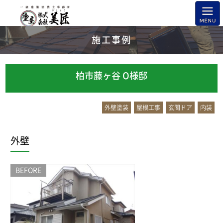
施工事例
柏市藤ヶ谷 O様邸
外壁塗装
屋根工事
玄関ドア
内装
外壁
BEFORE