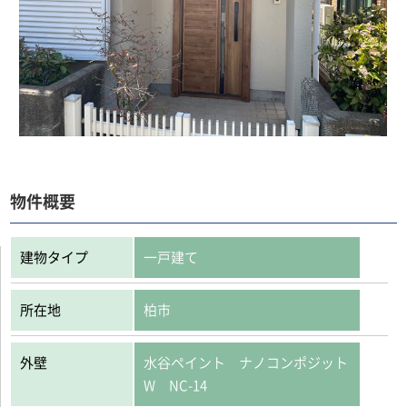
物件概要
建物タイプ
一戸建て
所在地
柏市
外壁
水谷ペイント ナノコンポジット
W NC-14