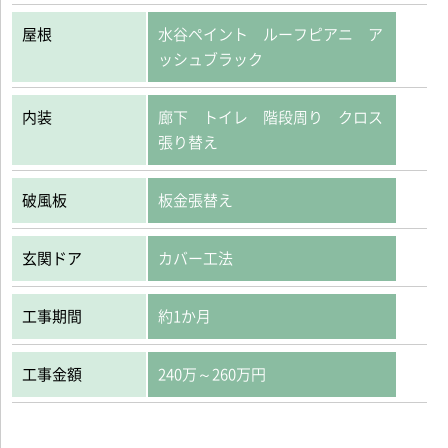
屋根
水谷ペイント ルーフピアニ ア
ッシュブラック
内装
廊下 トイレ 階段周り クロス
張り替え
破風板
板金張替え
玄関ドア
カバー工法
工事期間
約1か月
工事金額
240万～260万円