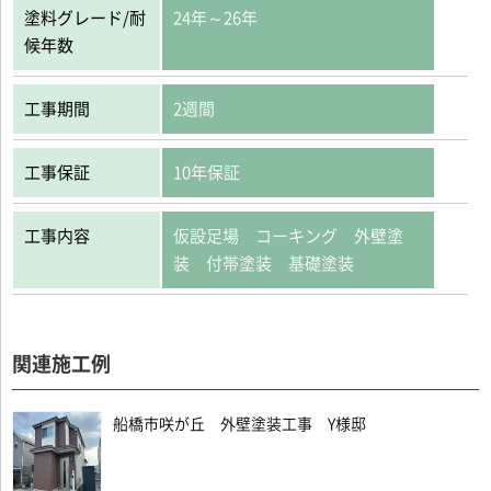
塗料グレード/耐
24年～26年
候年数
工事期間
2週間
工事保証
10年保証
工事内容
仮設足場 コーキング 外壁塗
装 付帯塗装 基礎塗装
関連施工例
船橋市咲が丘 外壁塗装工事 Y様邸