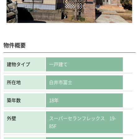
物件概要
建物タイプ
一戸建て
所在地
白井市冨士
築年数
18年
外壁
スーパーセランフレックス 19-
85F