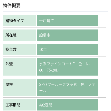
物件概要
建物タイプ
一戸建て
所在地
船橋市
築年数
10年
外壁
水系ファインコートF 色 N-
80 75-20D
屋根
SPパワールーフフッ素 色 ノア
ール
工事期間
約2週間