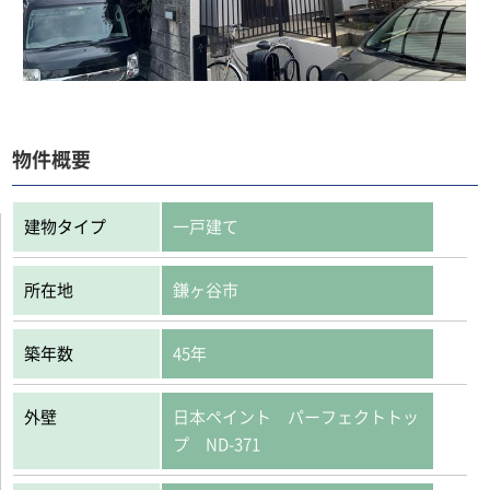
物件概要
建物タイプ
一戸建て
所在地
鎌ヶ谷市
築年数
45年
外壁
日本ペイント パーフェクトトッ
プ ND-371