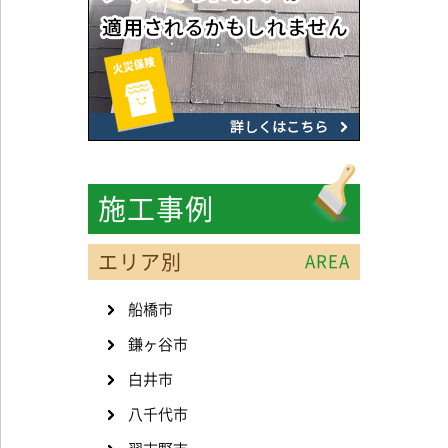
施工事例
エリア別
AREA
船橋市
鎌ヶ谷市
白井市
八千代市