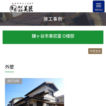
施工事例
鎌ヶ谷市東初富 O様邸
外壁塗装
外壁
BEFORE