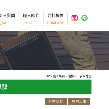
ある質問
職人紹介
会社概要
Q&A
STAFF
COMPANY
TOP
>
施工事例
>
船橋市山手 M様邸
様邸
外壁塗装
屋根工事