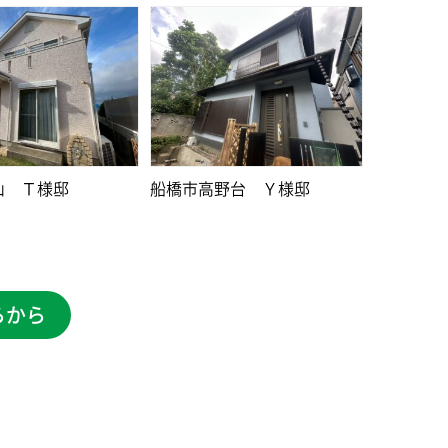
山 Ｔ様邸
船橋市高野台 Ｙ様邸
らから