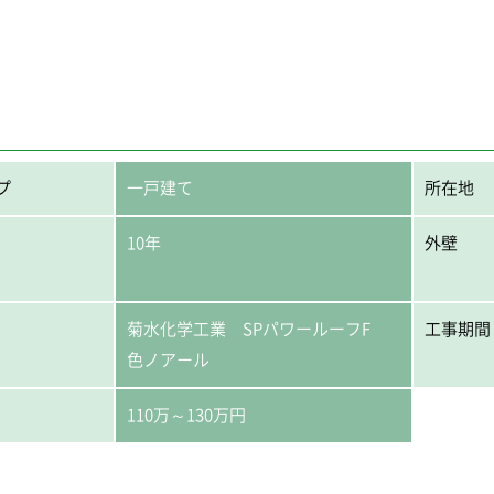
プ
一戸建て
所在地
10年
外壁
菊水化学工業 SPパワールーフF
工事期間
色ノアール
110万～130万円