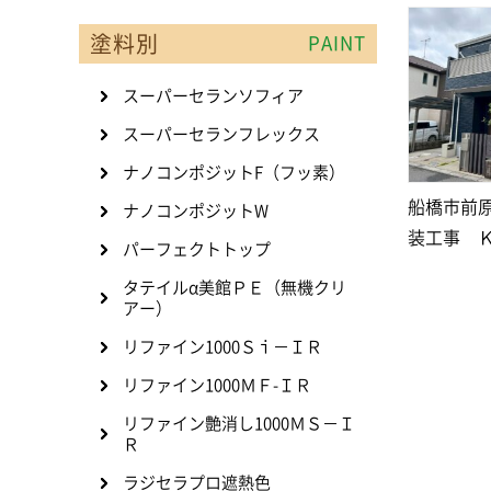
塗料別
PAINT
スーパーセランソフィア
スーパーセランフレックス
ナノコンポジットF（フッ素）
船橋市前
ナノコンポジットW
装工事 
パーフェクトトップ
タテイルα美館ＰＥ（無機クリ
アー）
リファイン1000Ｓｉ－ＩＲ
リファイン1000ＭＦ-ＩＲ
リファイン艶消し1000ＭＳ－Ｉ
Ｒ
ラジセラプロ遮熱色