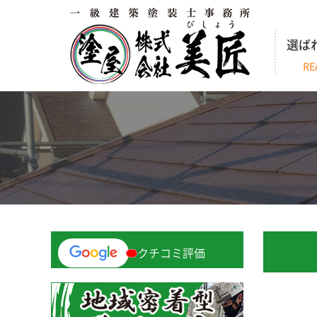
選ば
RE
クチコミ評価