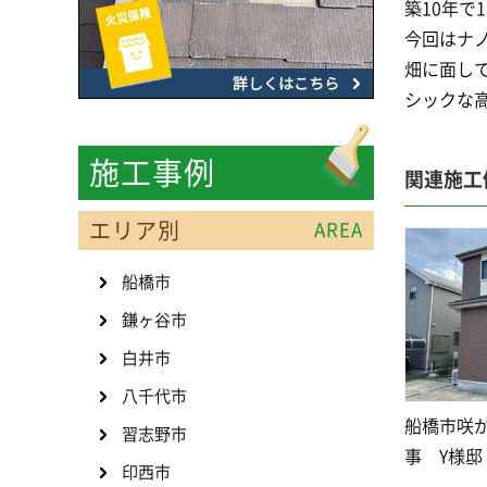
築10年
今回はナノ
畑に面して
シックな
施工事例
関連施工
エリア別
AREA
船橋市
鎌ヶ谷市
白井市
八千代市
船橋市咲
習志野市
事 Y様邸
印西市