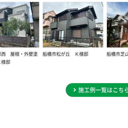
原西 屋根・外壁塗
船橋市松が丘 Ｋ様邸
船橋市芝
Ｋ様邸
施工例一覧はこち