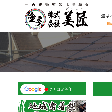
選ば
RE
クチコミ評価