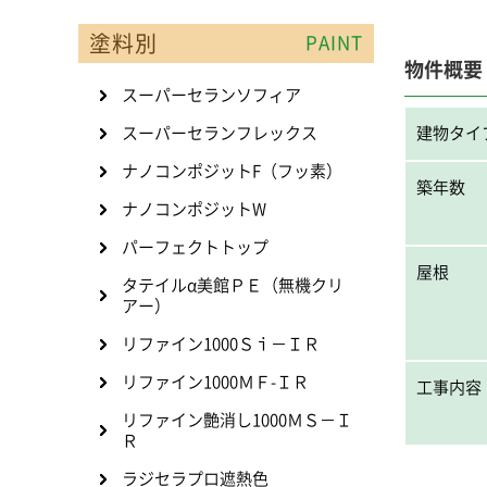
塗料別
PAINT
物件概要
スーパーセランソフィア
スーパーセランフレックス
建物タイ
ナノコンポジットF（フッ素）
築年数
ナノコンポジットW
パーフェクトトップ
屋根
タテイルα美館ＰＥ（無機クリ
アー）
リファイン1000Ｓｉ－ＩＲ
リファイン1000ＭＦ-ＩＲ
工事内容
リファイン艶消し1000ＭＳ－Ｉ
Ｒ
ラジセラプロ遮熱色