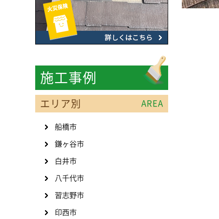
施工事例
エリア別
AREA
船橋市
鎌ヶ谷市
白井市
八千代市
習志野市
印西市