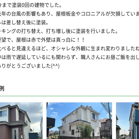
今まで塗装0回の建物でした。
去年の台風の影響もあり、屋根板金やコロニアルが欠損してい
ルは差し替え後に塗装。
ーキングの打ち替え、打ち増し後に塗装を行いました。
要望で、屋根は赤で外壁は真っ白に！！
比べると見違えるほど、オシャレな外観に生まれ変わりましたね(
中は雨で遅延しているにも関わらず、職人さんにお昼ご飯を出
りがとうございました(^^)
例