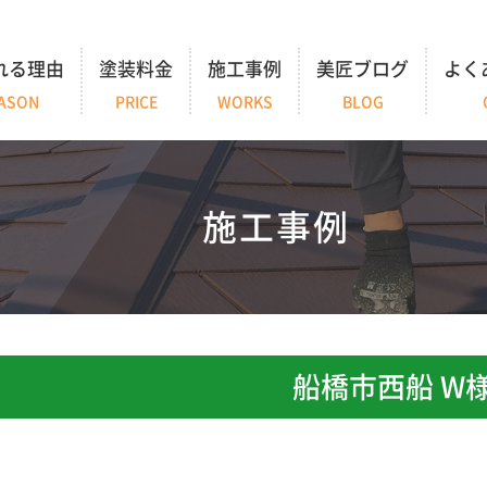
れる理由
塗装料金
施工事例
美匠ブログ
よく
ASON
PRICE
WORKS
BLOG
施工事例
船橋市西船 W