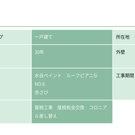
プ
一戸建て
所在地
30年
外壁
水谷ペイント ルーフピアニSi
工事期間
NO.6
赤さび
屋根工事 屋根板金交換 コロニア
ル差し替え