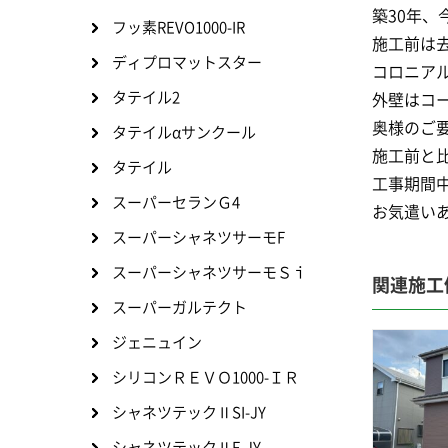
築30年、
フッ素REVO1000-IR
施工前は
ディプロマットスター
コロニア
タテイル2
外壁はコ
奥様のご
タテイルαサンクール
施工前と
タテイル
工事期間
スーパーセランＧ4
お気遣いあ
スーパーシャネツサーモF
スーパーシャネツサーモＳｉ
関連施工
スーパーガルテクト
ジェニュイン
シリコンＲＥＶＯ1000-ＩＲ
シャネツテックⅡSI-JY
シャネツテックⅡF-JY