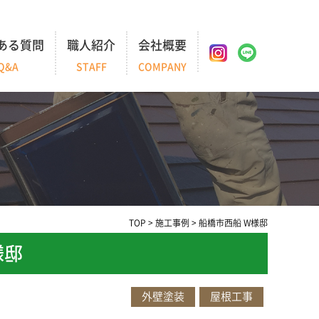
ある質問
職人紹介
会社概要
Q&A
STAFF
COMPANY
TOP
>
施工事例
>
船橋市西船 W様邸
様邸
外壁塗装
屋根工事