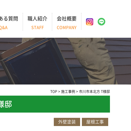
ある質問
職人紹介
会社概要
Q&A
STAFF
COMPANY
TOP
>
施工事例
>
市川市本北方 T様邸
様邸
外壁塗装
屋根工事