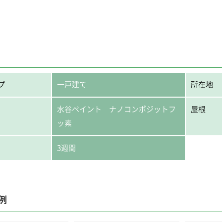
プ
一戸建て
所在地
水谷ペイント ナノコンポジットフ
屋根
ッ素
3週間
例