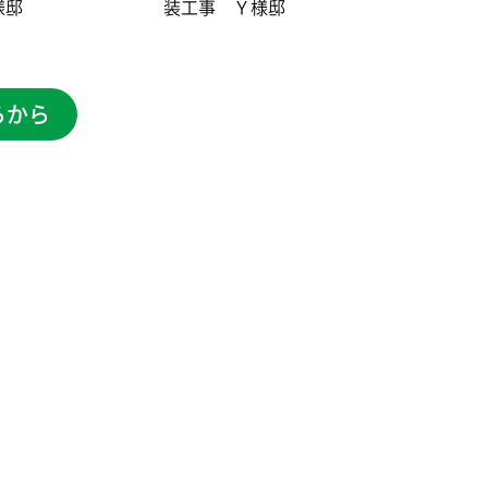
様邸
装工事 Ｙ様邸
らから