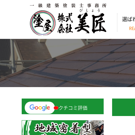
選ば
RE
クチコミ評価