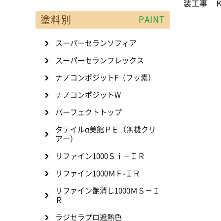
装工事 
塗料別
PAINT
スーパーセランソフィア
スーパーセランフレックス
ナノコンポジットF（フッ素）
ナノコンポジットW
パーフェクトトップ
タテイルα美館ＰＥ（無機クリ
アー）
リファイン1000Ｓｉ－ＩＲ
リファイン1000ＭＦ-ＩＲ
リファイン艶消し1000ＭＳ－Ｉ
Ｒ
ラジセラプロ遮熱色