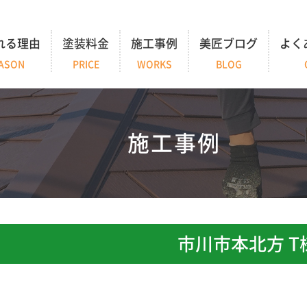
れる理由
塗装料金
施工事例
美匠ブログ
よく
ASON
PRICE
WORKS
BLOG
施工事例
市川市本北方 T