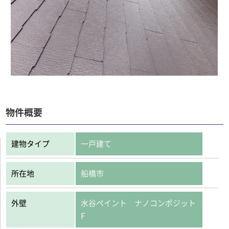
物件概要
建物タイプ
一戸建て
所在地
船橋市
外壁
水谷ペイント ナノコンポジット
F