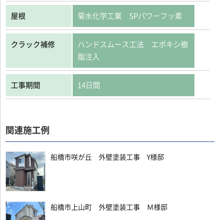
屋根
菊水化学工業 SPパワーフッ素
クラック補修
ハンドスムース工法 エポキシ樹
脂注入
工事期間
14日間
関連施工例
船橋市咲が丘 外壁塗装工事 Y様邸
船橋市上山町 外壁塗装工事 Ｍ様邸