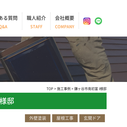
ある質問
職人紹介
会社概要
Q&A
STAFF
COMPANY
TOP
>
施工事例
>
鎌ヶ谷市南初富 I様邸
I様邸
外壁塗装
屋根工事
玄関ドア