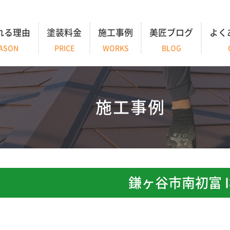
れる理由
塗装料金
施工事例
美匠ブログ
よく
ASON
PRICE
WORKS
BLOG
施工事例
鎌ヶ谷市南初富 