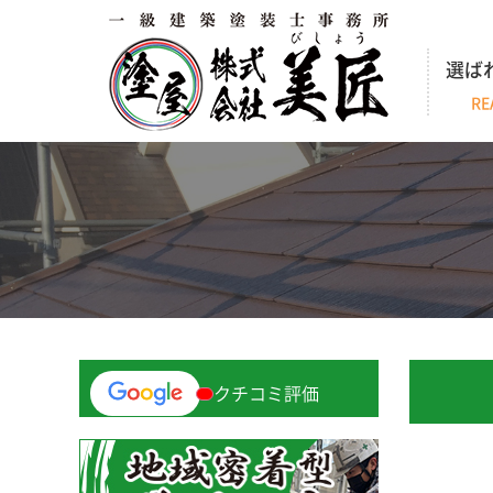
選ば
RE
クチコミ評価