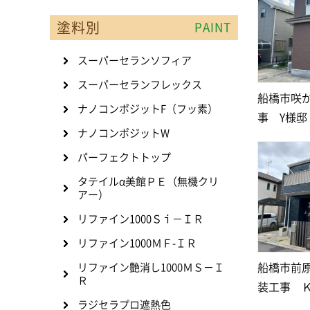
塗料別
PAINT
スーパーセランソフィア
スーパーセランフレックス
船橋市咲
ナノコンポジットF（フッ素）
事 Y様邸
ナノコンポジットW
パーフェクトトップ
タテイルα美館ＰＥ（無機クリ
アー）
リファイン1000Ｓｉ－ＩＲ
リファイン1000ＭＦ-ＩＲ
船橋市前
リファイン艶消し1000ＭＳ－Ｉ
Ｒ
装工事 
ラジセラプロ遮熱色