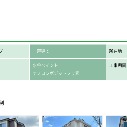
プ
一戸建て
所在地
水谷ペイント
工事期間
ナノコンポジットフッ素
例