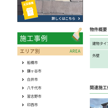
物件概要
施工事例
建物タイ
エリア別
AREA
外壁
船橋市
鎌ヶ谷市
白井市
関連施工
八千代市
習志野市
印西市